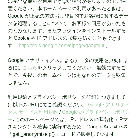
の完全な機能が利用できない場合がありますのでご注
意ください。本ホームページの利用があったときは、
Google が上記の方法および目的でお客様に関するデー
タを処理することについて、お客様の同意があったも
のとみなします。またプラグインをインストールする
と Cookie や IP アドレスの収集を防ぐこともできま
す：
http://tools.google.com/dlpage/gaoptout
。
Google アナリティクスによるデータの使用を無効にす
るには
こちら
をクリックしてください。無効にするこ
とで、今後このホームページはあなたのデータを収集
しません。
利用規約とプライバシーポリシーの詳細につきまして
は以下のURLにてご確認ください。
Google アナリティ
クス サービス利用規約
/
Google のプライバシー ポリシ
ー
. このホームページでは、IPアドレスの匿名化（IPマ
スキング）を確実に実行するため、Google Analyticsを
「gat._anonymizeIp();」コードで拡張しています。