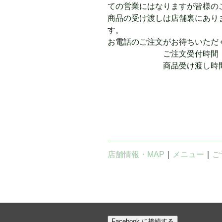
ての営業にはなりますが皆様の
商品の受け渡しは店舗裏にあり
す。
お電話のご注文がお待ちいただくこ
ご注文受付時間 9：0
商品受け渡し時間 10：
◆moto1(紅
店舗情報・MAP
｜
メニュー
｜
ご
Facebook に接続する